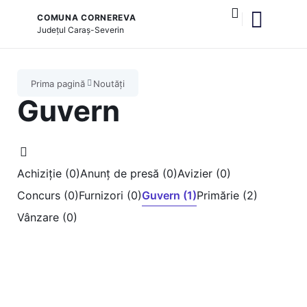
COMUNA CORNEREVA
Județul
Caraș-Severin
și serviciile publice
Prima pagină
Noutăți
Guvern
Achiziție (0)
Anunț de presă (0)
Avizier (0)
Concurs (0)
Furnizori (0)
Guvern (1)
Primărie (2)
Vânzare (0)