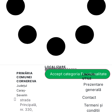
LOCALIZARE
Acest conținut este blocat până când acceptați categoria corespunzătoare de cookie-uri.
PRIMĂRIA
Accept categoria Funcționalitate
LINKURI
COMUNEI
UTILE
CORNEREVA
Prezentare
Județul
generală
Caraș-
Severin
Contact
strada
Principală,
Termeni și
nr. 330,
condiții