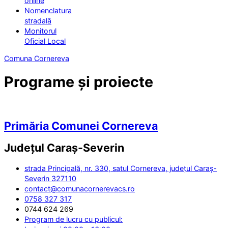
online
Nomenclatura
stradală
Monitorul
Oficial Local
Comuna Cornereva
Programe și proiecte
Primăria Comunei Cornereva
Județul
Caraș-Severin
strada Principală, nr. 330, satul Cornereva, județul Caraș-
Severin 327110
contact@comunacornerevacs.ro
0758 327 317
0744 624 269
Program de lucru cu publicul: