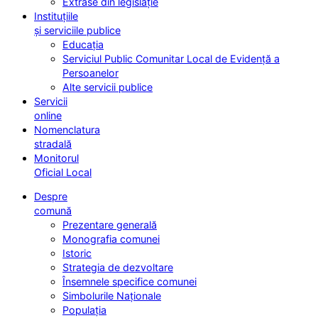
Extrase din legislație
Instituțiile
și serviciile publice
Educația
Serviciul Public Comunitar Local de Evidență a
Persoanelor
Alte servicii publice
Servicii
online
Nomenclatura
stradală
Monitorul
Oficial Local
Despre
comună
Prezentare generală
Monografia comunei
Istoric
Strategia de dezvoltare
Însemnele specifice comunei
Simbolurile Naționale
Populația