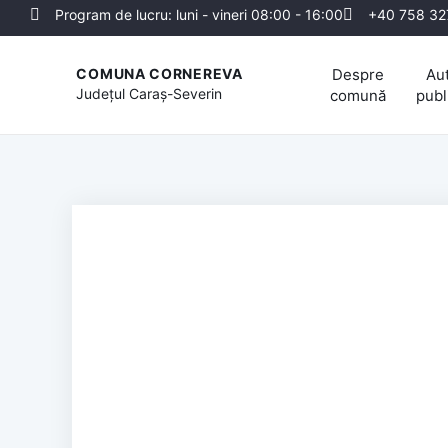
Program de lucru: luni - vineri 08:00 - 16:00
+40 758 32
Despre
Aut
COMUNA CORNEREVA
Județul
Caraș-Severin
comună
publ