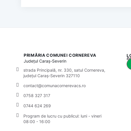
PRIMĂRIA COMUNEI CORNEREVA
L
Acest
Județul
Caraș-Severin
strada Principală, nr. 330, satul Cornereva,
județul Caraș-Severin 327110
contact@comunacornerevacs.ro
0758 327 317
0744 624 269
Program de lucru cu publicul:
luni - vineri
08:00 - 16:00