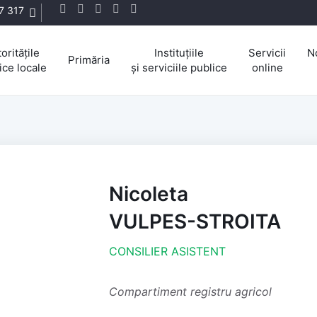
7 317
oritățile
Instituțiile
Servicii
N
Primăria
ice locale
și serviciile publice
online
Nicoleta
VULPES-STROITA
CONSILIER ASISTENT
Compartiment registru agricol