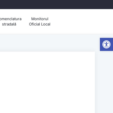
omenclatura
Monitorul
stradală
Oficial Local
Open