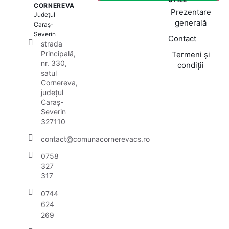
CORNEREVA
Prezentare
Județul
generală
Caraș-
Severin
Contact
strada
Principală,
Termeni și
nr. 330,
condiții
satul
Cornereva,
județul
Caraș-
Severin
327110
contact@comunacornerevacs.ro
0758
327
317
0744
624
269